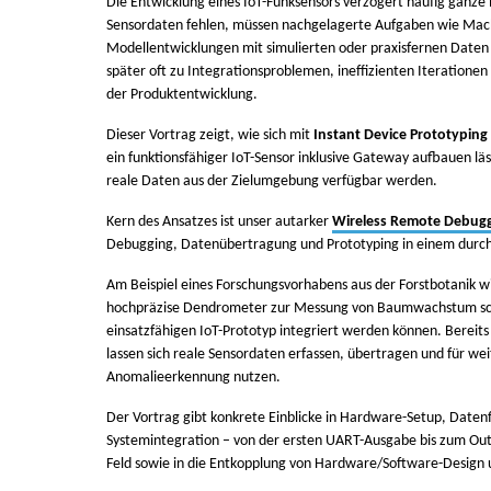
Die Entwicklung eines IoT-Funksensors verzögert häufig ganze 
Sensordaten fehlen, müssen nachgelagerte Aufgaben wie Mac
Modellentwicklungen mit simulierten oder praxisfernen Daten 
später oft zu Integrationsproblemen, ineffizienten Iteratione
der Produktentwicklung.
Dieser Vortrag zeigt, wie sich mit
Instant Device Prototyping
ein funktionsfähiger IoT-Sensor inklusive Gateway aufbauen läs
reale Daten aus der Zielumgebung verfügbar werden.
Kern des Ansatzes ist unser autarker
Wireless Remote Debug
Debugging, Datenübertragung und Prototyping in einem durch
Am Beispiel eines Forschungsvorhabens aus der Forstbotanik w
hochpräzise Dendrometer zur Messung von Baumwachstum sch
einsatzfähigen IoT-Prototyp integriert werden können. Bereits
lassen sich reale Sensordaten erfassen, übertragen und für we
Anomalieerkennung nutzen.
Der Vortrag gibt konkrete Einblicke in Hardware-Setup, Datenf
Systemintegration – von der ersten UART-Ausgabe bis zum Ou
Feld sowie in die Entkopplung von Hardware/Software-Design 