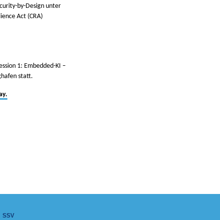
curity-by-Design unter
ience Act (CRA)
ession 1: Embedded-KI –
hafen statt.
ay.
SSV