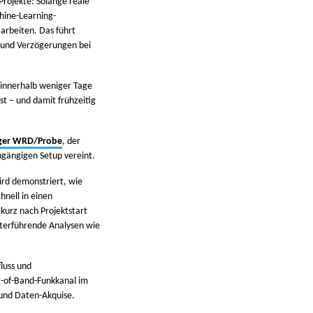
Projekte: Solange reale
hine-Learning-
arbeiten. Das führt
n und Verzögerungen bei
innerhalb weniger Tage
st – und damit frühzeitig
ger WRD/Probe
, der
gängigen Setup vereint.
ird demonstriert, wie
nell in einen
 kurz nach Projektstart
iterführende Analysen wie
luss und
t-of-Band-Funkkanal im
und Daten-Akquise.