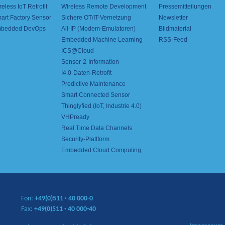
reless IoT Retrofit
Wireless Remote Development
Pressemitteilungen
art Factory Sensor
Sichere OT/IT-Vernetzung
Newsletter
bedded DevOps
All-IP (Modem-Emulatoren)
Bildmaterial
Embedded Machine Learning
RSS-Feed
ICS@Cloud
Sensor-2-Information
I4.0-Daten-Retrofit
Predictive Maintenance
Smart Connected Sensor
Thinglyfied (IoT, Industrie 4.0)
VHPready
Real Time Data Channels
Security-Plattform
Embedded Cloud Computing
Fon:
+49(0)511
·
40 000-0
Fax:
+49(0)511
·
40 000-40