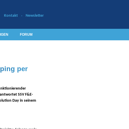
Kontakt
Newsletter
·
IGEN
FORUM
yping per
unktionierender
eantwortet SSV F&E-
olution Day in seinem