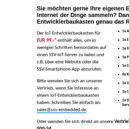
Sie möchten gerne Ihre eigenen 
Internet der Dinge sammeln? Dann
Entwicklerbaukasten genau das Ri
1x 
Der IoT-Entwicklerbaukasten für
1x E
EUR 99,-*
enthält alles, um in
wenigen Schritten Sensordaten auf
1x 
einen SSV-IoT-Server zu laden und
1x 
z.B. über eine Website oder die
1x 
SSV-Smartphone-App abzurufen.
6x 
Bitte wenden Sie sich an unseren
1x 
Vertrieb, wenn Sie Interesse an
1x 
einem IoT-Entwicklerbaukasten
1x D
haben. Schreiben Sie einfach an:
Ser
sales@ssv-embedded.de
.
Oder wenden Sie sich direkt an unsere
Vertrie
000-34
.