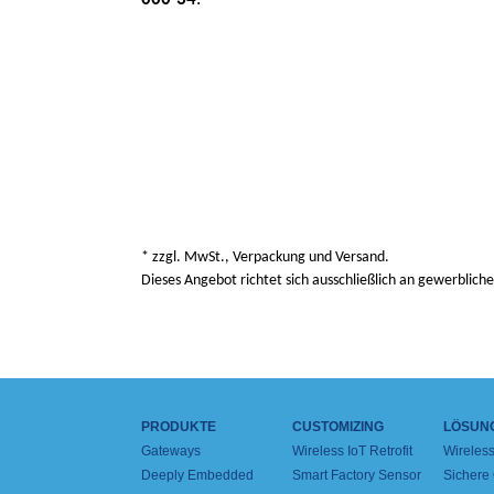
* zzgl. MwSt., Verpackung und Versand.
Dieses Angebot richtet sich ausschließlich an gewerblich
PRODUKTE
CUSTOMIZING
LÖSUN
Gateways
Wireless IoT Retrofit
Wireles
Deeply Embedded
Smart Factory Sensor
Sichere