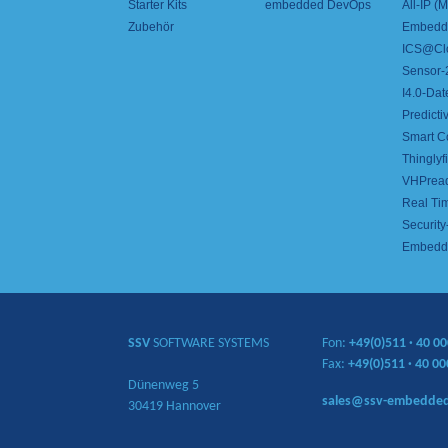
Starter Kits
embedded DevOps
All-IP 
Zubehör
Embedde
ICS@Cl
Sensor-2
I4.0-Dat
Predict
Smart C
Thinglyfi
VHPrea
Real Ti
Security
Embedd
SSV
SOFTWARE SYSTEMS
Fon:
+49(0)511
·
40 00
Fax:
+49(0)511
·
40 00
Dünenweg 5
sales@ssv-embedde
30419 Hannover