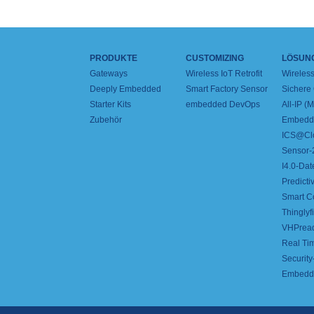
PRODUKTE
CUSTOMIZING
LÖSUN
Gateways
Wireless IoT Retrofit
Wireles
Deeply Embedded
Smart Factory Sensor
Sichere
Starter Kits
embedded DevOps
All-IP 
Zubehör
Embedde
ICS@Cl
Sensor-2
I4.0-Dat
Predict
Smart C
Thinglyfi
VHPrea
Real Ti
Security
Embedd