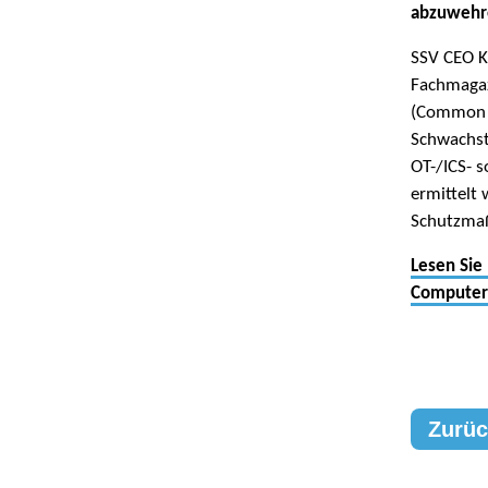
abzuwehr
SSV CEO Kl
Fachmagaz
(Common V
Schwachste
OT-/ICS- 
ermittelt
Schutzma
Lesen Sie
Compute
Zurüc