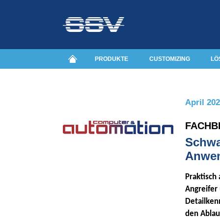
PRODUKTE
CUSTOMIZING
LÖ
April 20
FACHB
Schwac
Anwe
Praktisch 
Angreifer
Detailken
den Ablauf